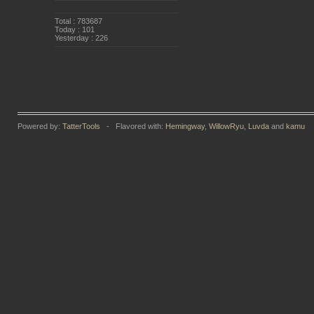
Total : 783687
Today : 101
Yesterday : 226
Powered by:
TatterTools
- Flavored with:
Hemingway
,
WillowRyu
,
Luvda
and
kamu