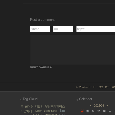
Post a comment
<< Previous
:
[
1
]
:
...
[
80
]
:
[
81
]
:
[
82
Tag Cloud
Calendar
«
2026/08
»
돈
화이팅 패밀리
부천국제판타스
kim
Kiefer Sutherland
일
틱영화제
월
화
수
목
금