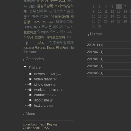
아이
숏!숏!숏!
NAFF 2011
sung-ho
김성호감독
로테르담영화
폰 영화
2
3
4
5
6
7
눈부신하루
판타스틱자살소
제
9
10
11
12
13
14
아이폰 영화제작
nike profile
개
동
16
17
18
19
20
21
베리어프리
move yo ass
23
24
25
26
27
28
훔방
penny lover
무서운 이야기 2
30
31
나프
Sungho Kim
가족시네마
프로젝트
History
페니
이우성 코코어
바이오그래피
전주국제영화제
resfest
러버
2023/11
(1)
into
resume
Florence Korea Film Fest
the mirror
2017/07
(1)
Categories
2017/01
(1)
2016/04
(1)
전체
(124)
2015/03
(1)
newest news
(54)
video diary
(34)
photo diary
(5)
works archive
(21)
contact me
(1)
about me
(1)
text diary
(8)
Menu
Local Log
|
Tag
|
Keylog
|
Guest Book
|
RSS