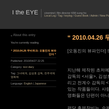
I the EYE
cinemind | film director KIM sung-ho
Local Log
/
Tag
/
keylog
/
Guest Book
/
Admin
/
New Po
About this entry
“ 2010.04.
You’re currently reading
[오동진의 뷰파인더] Sh
“ 2010.04.26 무비위크: 오동진의 뷰파
인더 ”
Published:
2010/04/27 22:25
Category:
text diary
지난해 제작된 초저예산
Tag:
그녀에게
,
김성호 감독
,
전주국제
감독의 <서울>, 김성
영화제
리고 전계수 감독의 <
Language:
English
|
Japanese
있는 작품들이다. 사
영화들은 단편이 아니
편당 총제작비는, 순제