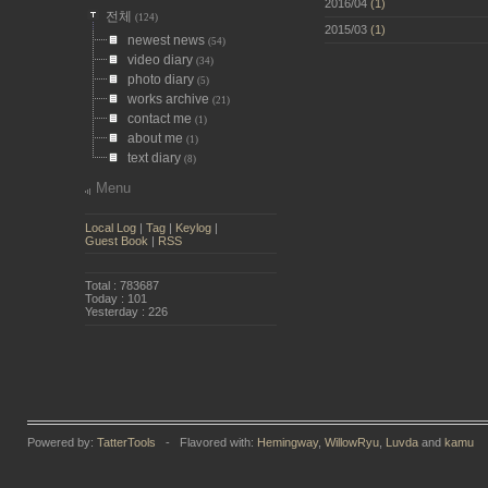
2016/04
(1)
전체
(124)
2015/03
(1)
newest news
(54)
video diary
(34)
photo diary
(5)
works archive
(21)
contact me
(1)
about me
(1)
text diary
(8)
Menu
Local Log
|
Tag
|
Keylog
|
Guest Book
|
RSS
Total : 783687
Today : 101
Yesterday : 226
Powered by:
TatterTools
- Flavored with:
Hemingway
,
WillowRyu
,
Luvda
and
kamu