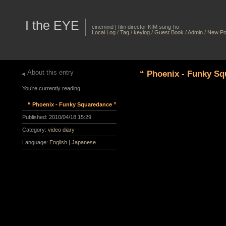
I the EYE
cinemind | film director KIM sung-ho
Local Log
/
Tag
/
keylog
/
Guest Book
/
Admin
/
New Po
About this entry
“ Phoenix - Funky Sq
You’re currently reading
“ Phoenix - Funky Squaredance ”
Published:
2010/04/18 15:29
Category:
video diary
Language:
English
|
Japanese