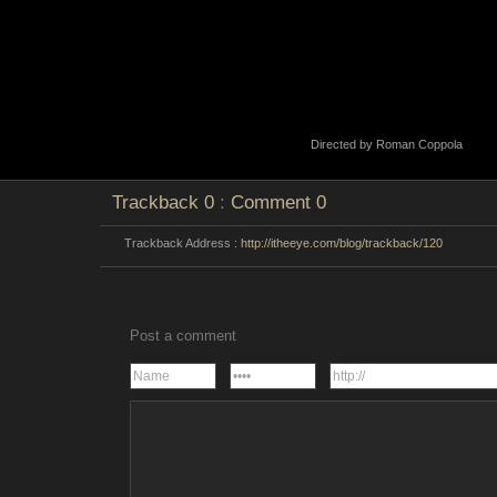
Directed by Roman Coppola
Trackback
0
:
Comment
0
Trackback Address :
http://itheeye.com/blog/trackback/120
Post a comment