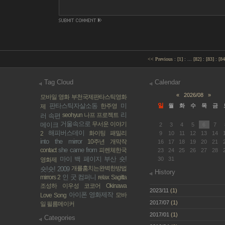
<< Previous
:
[
1
]
:
...
[
82
]
:
[
83
]
:
[
84
Tag Cloud
Calendar
«
2026/08
»
모바일 영화
부천국제판타스틱영화
판타스틱자살소동
미
일
한주영
월
화
수
목
금
제
리
seohyun
나프 프로젝트
러 속편
거울속으로
무서운 이야기
메이크
2
3
4
5
6
7
해피버스데이
화이팅 패밀리
2
9
10
11
12
13
14
into the mirror
10주년 개막작
16
17
18
19
20
21
she came from
contact
피렌체한국
23
24
25
26
27
28
마이 백 페이지
부산
숏!
30
31
영화제
개를훔치는완벽한방법
숏!숏! 2009
History
인 굿 컴퍼니
mirrors 2
relax
Sagitta
조성하
이우성 코코어
Okinawa
2023/11
(1)
아이폰 영화제작
모바
Love Song
2017/07
(1)
일 필름메이커
2017/01
(1)
Categories