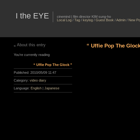
I the EYE
cinemind | film director KIM sung-ho
Local Log
/
Tag
/
keylog
/
Guest Book
/
Admin
/
New Po
About this entry
“ Uffie Pop The Glock
You’re currently reading
“ Uffie Pop The Glock ”
Published:
2010/05/09 11:47
Category:
video diary
Language:
English
|
Japanese