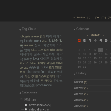
<< Previous
:
[
1
]
:
...
[
70
]
:
[
71
]
:
[
72
Tag Cloud
Calendar
«
2026/08
»
마이 백 페이
robogeisha
relax
영화
김성호 감
일
into the mirror
월
화
수
목
금
미러
지
전주국제영화제
아이
resume
독
나프 프로젝트
nike profile
폰 영화
2
3
4
5
6
7
페니러버
전주국제영화제 개막
9
10
11
12
13
14
penny lover
아이폰 영화제작
16
17
18
19
20
21
작
23
24
25
26
27
28
바이오그래피
화이팅 패밀리
move
30
31
숏!숏!숏! 2009
로테르담영
yo ass
she came from
해피버스데
화제
History
베리
부천국제판타스틱영화제
이
이우성
판타스
돈
한주영
어프리
2023/11
(1)
iphone movie
틱자살소동
2017/07
(1)
Categories
2017/01
(1)
전체
(124)
2016/04
(1)
newest news
(54)
2015/03
(1)
video diary
(34)