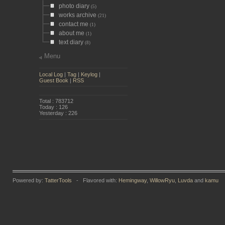
photo diary
(5)
works archive
(21)
contact me
(1)
about me
(1)
text diary
(8)
Menu
Local Log
|
Tag
|
Keylog
|
Guest Book
|
RSS
Total : 783712
Today : 126
Yesterday : 226
Powered by:
TatterTools
- Flavored with:
Hemingway
,
WillowRyu
,
Luvda
and
kamu