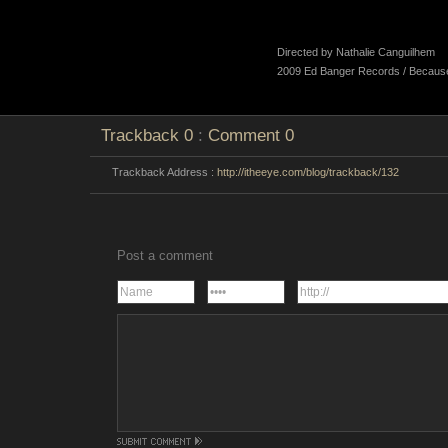
Directed by Nathalie Canguilhem
2009 Ed Banger Records / Becaus
Trackback
0
:
Comment
0
Trackback Address :
http://itheeye.com/blog/trackback/132
Post a comment