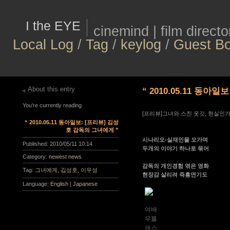
I the EYE
cinemind | film direct
Local Log
/
Tag
/
keylog
/
Guest B
About this entry
“ 2010.05.11 동아
You’re currently reading
[프리뷰]그녀와 스친 옷깃, 현실인
“ 2010.05.11 동아일보: [프리뷰] 김성
호 감독의 그녀에게 ”
시나리오-실재인물 오가며
Published:
2010/05/11 10:14
두개의 이야기 하나로 묶어
Category:
newest news
감독의 개인경험 엮은 영화
Tag:
그녀에게
,
김성호
,
이우성
현장감 살리려 즉흥연기도
Language:
English
|
Japanese
여배
우를
캐스