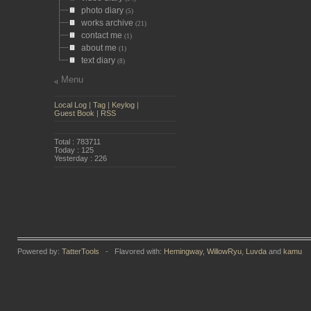
photo diary
(5)
works archive
(21)
contact me
(1)
about me
(1)
text diary
(8)
Menu
Local Log
|
Tag
|
Keylog
|
Guest Book
|
RSS
Total : 783711
Today : 125
Yesterday : 226
Powered by:
TatterTools
- Flavored with:
Hemingway
,
WillowRyu
,
Luvda
and
kamu