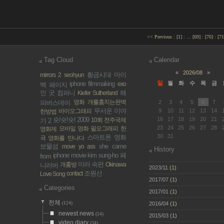
<< Previous
:
[
1
]
:
...
[
69
]
:
[
70
]
:
[
71
Tag Cloud
Calendar
«
2026/08
»
황금시대
마이
mirrors 2
seohyun
일
iphone filmmaking
월
화
수
목
금
exo
백 페이지
인 굿 컴퍼니
해
Kiefer Sutherland
영화
개를훔치는완벽
피버스데이
2
3
4
5
6
7
무서운 이야
바이오그래피
9
10
11
12
13
14
한방법
숏!숏!숏! 2009
16
17
18
19
20
21
10회 전주국제
기 2
23
24
25
26
27
28
모바일 영화
필모그래피
한
영화제
30
31
스마트폰 영화
국 영화를 만나다
보물섬
she came
move yo ass
History
iphone movie
kim sung-ho
페
from
미러 속편
개훔방
Okinawa
니러버
2023/11
(1)
조원선
contact
Love Song
2017/07
(1)
Categories
2017/01
(1)
전체
(124)
2016/04
(1)
newest news
(54)
2015/03
(1)
video diary
(34)