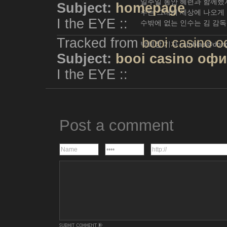
일주일 동안 혜련과 함께했지
Subject:
homepage
수는 그래서 세상에 나오게 
I the EYE ::
수밖에 없는 인수는 김 감독
Tracked from
booi casino 
박희창 기자 ramblas@dong
Subject:
booi casino оф
I the EYE ::
Post a comment