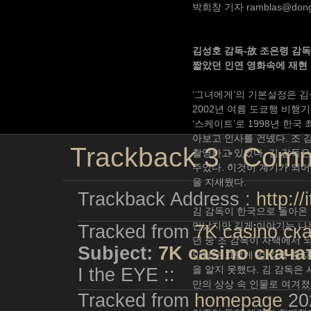
박희창 기자 ramblas@dong
김성호 감독-
故
조은령 감
짧았던 인연 영화속에 재현
‘그녀에게’의 기본설정은 김
2002년 여름 도쿄행 비행
‘스케이트’로 1998년 한
아보고 인사를 건넸다. 조 
Trackback
3
:
Com
촬영하고 있었다. 김 감독은
주었다. 이것이 계기가 되어
을 지새웠다.
Trackback Address :
http:/
김 감독이 한국으로 돌아온 
만났지만 길게 이야기는 나누지
Tracked from
7K casino ск
던 중 조 감독이 자택에서 
Subject:
7K casino скача
만남은 그렇게 김 감독 혼자
을 알지 못했다. 김 감독은
I the EYE ::
만의 상상 속 인물로 여겨졌
Tracked from
homepage
20