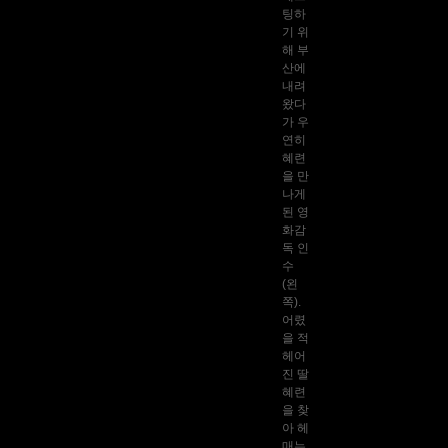
팅하
기 위
해 부
산에
내려
왔다
가 우
연히
혜련
을 만
나게
된 영
화감
독 인
수
(왼
쪽).
어렸
을 적
헤어
진 딸
혜련
을 찾
아 헤
매는