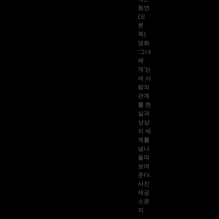
동연
(오
른
쪽).
영화
‘그녀
에
게’는
세 사
람의
관계
를 현
실과
상상
의 세
계를
넘나
들며
보여
준다.
사진
제공
스폰
지