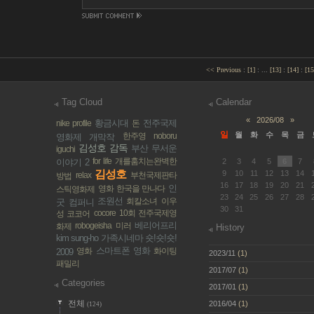
<< Previous
:
[
1
]
:
...
[
13
]
:
[
14
]
:
[
15
Tag Cloud
Calendar
«
2026/08
»
황금시대
전주국제
nike profile
돈
일
월
화
수
목
금
한주영
noboru
영화제 개막작
김성호 감독
부산
무서운
iguchi
for life
개를훔치는완벽한
이야기 2
2
3
4
5
6
7
김성호
9
10
11
12
13
14
relax
부천국제판타
방법
16
17
18
19
20
21
인
영화 한국을 만나다
스틱영화제
23
24
25
26
27
28
조원선
회칼소녀
이우
굿 컴퍼니
30
31
cocore
10회 전주국제영
성 코코어
베리어프리
robogeisha
미러
화제
History
kim sung-ho
가족시네마
숏!숏!숏!
스마트폰 영화
영화
화이팅
2009
2023/11
(1)
패밀리
2017/07
(1)
Categories
2017/01
(1)
전체
2016/04
(1)
(124)