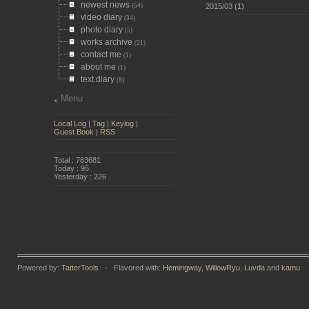
newest news
(54)
2015/03
(1)
video diary
(34)
photo diary
(5)
works archive
(21)
contact me
(1)
about me
(1)
text diary
(8)
Menu
Local Log
|
Tag
|
Keylog
|
Guest Book
|
RSS
Total : 783681
Today : 95
Yesterday : 226
Powered by:
TatterTools
- Flavored with:
Hemingway
,
WillowRyu
,
Luvda
and
kamu