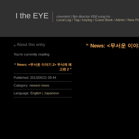
I the EYE
cinemind | film director KIM sung-ho
Local Log
/
Tag
/
keylog
/
Guest Book
/
Admin
/
New Po
About this entry
“ News: <무서운 이야
You’re currently reading
“ News: <무서운 이야기 2> 무삭제 예
고편 2 ”
Published:
2013/05/21 09:44
Category:
newest news
Language:
English
|
Japanese