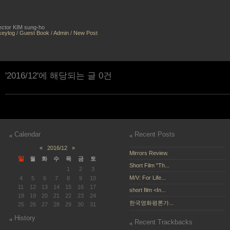
irector KIM sung-ho
keylog
/
Guest Book
/
Admin
/
New Post
'2016/12'에 해당되는 글 0건
Calendar
Recent Posts
«
2016/12
»
Mirrors Review.
일
월
화
수
목
금
토
Short Film "Th...
1
2
3
M/V: For Life...
4
5
6
7
8
9
10
11
12
13
14
15
16
17
short film <In...
18
19
20
21
22
23
24
한국영화평론가...
25
26
27
28
29
30
31
History
Recent Trackbacks