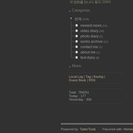
필모그래피
국 영화를 만나다
Categories
전체
(124)
newest news
(54)
video diary
(34)
photo diary
(5)
works archive
(21)
contact me
(1)
about me
(1)
text diary
(8)
Menu
Local Log
|
Tag
|
Keylog
|
Guest Book
|
RSS
Total : 784251
Today : 177
Yesterday : 300
Powered by:
TatterTools
- Flavored with:
Hemin