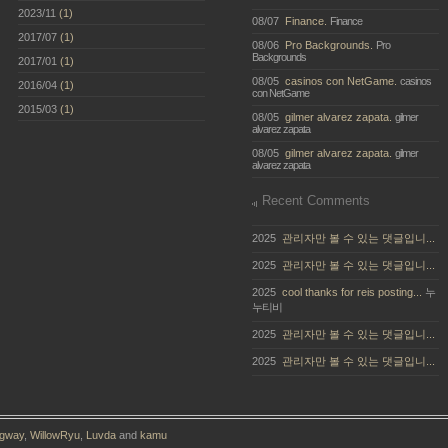
2023/11
(1)
08/07
Finance.
Finance
2017/07
(1)
08/06
Pro Backgrounds.
Pro
Backgrounds
2017/01
(1)
08/05
casinos con NetGame.
casinos
2016/04
(1)
con NetGame
2015/03
(1)
08/05
gilmer alvarez zapata.
gilmer
alvarez zapata
08/05
gilmer alvarez zapata.
gilmer
alvarez zapata
Recent Comments
2025
관리자만 볼 수 있는 댓글입니...
2025
관리자만 볼 수 있는 댓글입니...
2025
cool thanks for reis posting...
누
누티비
2025
관리자만 볼 수 있는 댓글입니...
2025
관리자만 볼 수 있는 댓글입니...
gway
,
WillowRyu
,
Luvda
and
kamu