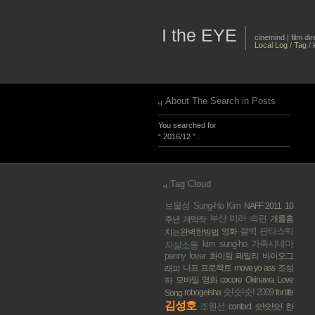
I the EYE
cinemind | film d
Local Log
/
Tag
/
About The Search in Posts
You searched for
“ 2016/12 ” .
Tag Cloud
보물섬
Sung-Ho Kim
NAFF 2011
10
부산
미러 속편
개를훔
주년 개막작
절벽
판타스틱
영화
치는완벽한방법
kim sung-ho
가족시네마
자살소동
penny lover
화이팅 패밀리
바이오그
나프 프로젝트
move yo ass
조성
래피
모바일 영화
cocore
Okinawa Love
하
숏!숏!숏! 2009
robogeisha
for life
Song
김성호
조원선
contact
숏!숏!숏!
한