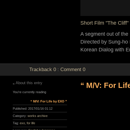
Short Film "The Cliff"
A segment out of the
Directed by Sung-ho
Korean Dialog with En
Trackback
0
:
Comment
0
About this entry
“ M/V: For Li
You’re currently reading
“ M/V: For Life by EXO ”
Published:
2017/01/16 01:12
Category:
works archive
Tag:
exo
,
for life