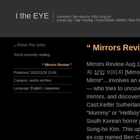
I the EYE
cinemind | film director KIM sung-ho
Local Log
/
Tag
/
keylog
/
Guest Book
/
Admin
/
New Po
About this entry
“ Mirrors Rev
You’re currently reading
Mirrors Review Au
“ Mirrors Review ”
자 삽입 이미지 [Mirrors] P
Published:
2023/11/29 13:49
Mirror”…involves an 
Category:
works archive
— who tries to uncove
Language:
English
|
Japanese
mirrors, and discovers
Cast:Keifer Sutherla
“Mummy” or “Hellboy” 
South Korean horror p
Sung-ho Kim. This upd
ex-cop named Ben Car