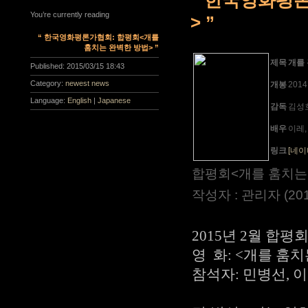
You’re currently reading
> ”
“ 한국영화평론가협회: 합평회<개를
훔치는 완벽한 방법> ”
제목
개를
Published:
2015/03/15 18:43
Category:
newest news
개봉
201
Language:
English
|
Japanese
감독
김성
배우
이레,
링크
[네이
합평회<개를 훔치는 
작성자 : 관리자 (2015
2015년 2월 합평
영 화: <개를 훔
참석자: 민병선, 이