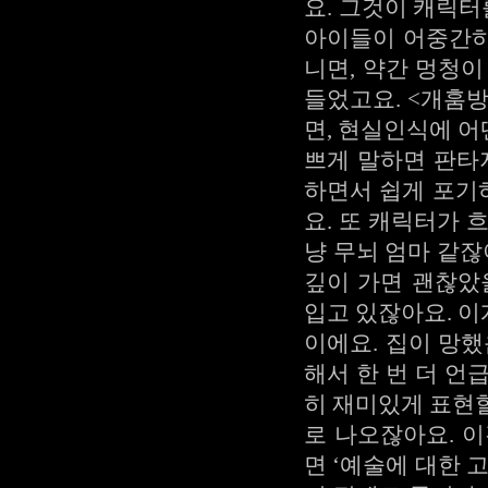
요. 그것이 캐릭
아이들이 어중간하
니면, 약간 멍청
들었고요. <개훔
면, 현실인식에 어
쁘게 말하면 판타
하면서 쉽게 포기
요. 또 캐릭터가 
냥 무뇌 엄마 같잖
깊이 가면 괜찮았
입고 있잖아요. 이
이에요. 집이 망
해서 한 번 더 언
히 재미있게 표현
로 나오잖아요. 
면 ‘예술에 대한 