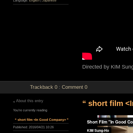
Language:
English
|
Japanese
Directed by KIM Sun
Trackback
0
:
Comment
0
About this entry
“ short film 
You’re currently reading
“ short film <In Good Company> ”
Published:
2016/04/21 10:26